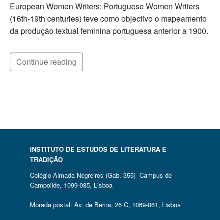
European Women Writers: Portuguese Women Writers
(16th-19th centuries) teve como objectivo o mapeamento
da produção textual feminina portuguesa anterior a 1900.
Continue reading
INSTITUTO DE ESTUDOS DE LITERATURA E
TRADIÇÃO
Colégio Almada Negreiros (Gab. 355) Campus de
Campolide, 1099-085, Lisboa
Morada postal: Av. de Berna, 26 C, 1069-061, Lisboa