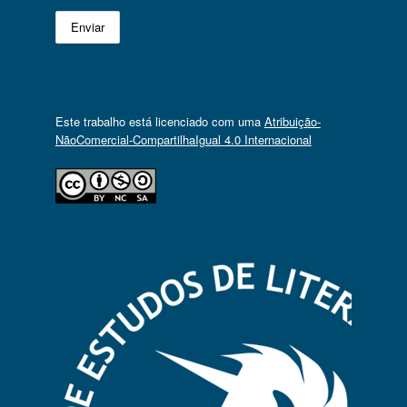
Este trabalho está licenciado com uma
Atribuição-
NãoComercial-CompartilhaIgual 4.0 Internacional