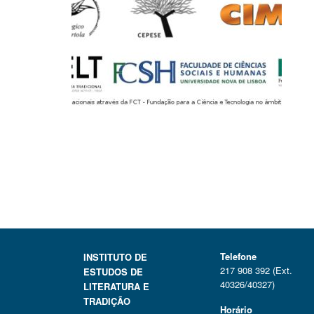
Telefone
INSTITUTO DE
217 908 392 (Ext.
ESTUDOS DE
40326/40327)
LITERATURA E
TRADIÇÃO
Horário