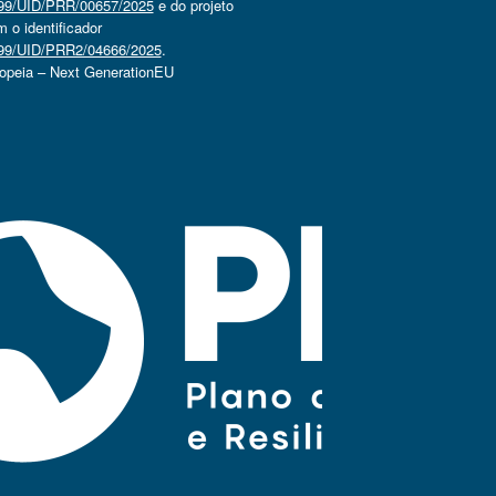
4499/UID/PRR/00657/2025
e do projeto
o identificador
4499/UID/PRR2/04666/2025
.
ropeia – Next GenerationEU