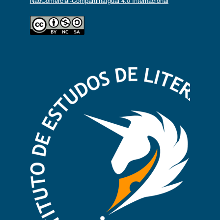
NãoComercial-CompartilhaIgual 4.0 Internacional