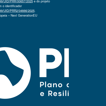
4499/UID/PRR/00657/2025
e do projeto
o identificador
4499/UID/PRR2/04666/2025
.
ropeia – Next GenerationEU