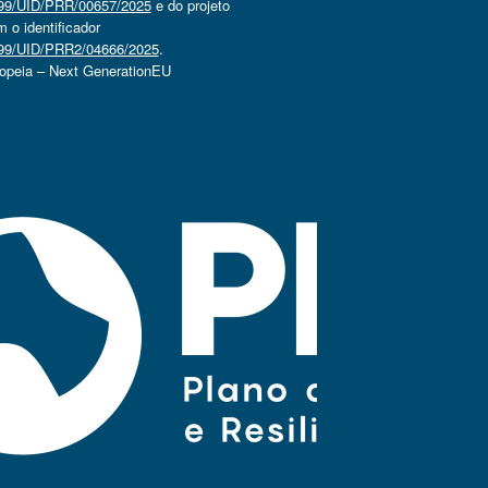
4499/UID/PRR/00657/2025
e do projeto
o identificador
4499/UID/PRR2/04666/2025
.
ropeia – Next GenerationEU