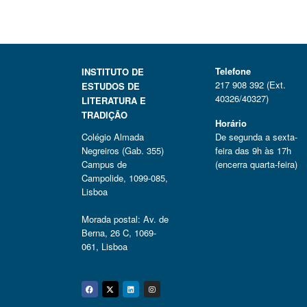
Telefone
INSTITUTO DE
217 908 392 (Ext.
ESTUDOS DE
40326/40327)
LITERATURA E
TRADIÇÃO
Horário
Colégio Almada
De segunda a sexta-
Negreiros (Gab. 355)
feira das 9h às 17h
Campus de
(encerra quarta-feira)
Campolide, 1099-085,
Lisboa
Morada postal: Av. de
Berna, 26 C, 1069-
061, Lisboa
Facebook
Twitter
Linkedin
Instagram