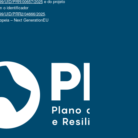
4499/UID/PRR/00657/2025
e do projeto
o identificador
4499/UID/PRR2/04666/2025
.
ropeia – Next GenerationEU