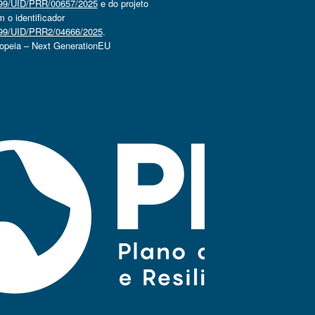
4499/UID/PRR/00657/2025
e do projeto
o identificador
4499/UID/PRR2/04666/2025
.
ropeia – Next GenerationEU