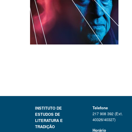
Telefone
INSTITUTO DE
217 908 392 (Ext.
ESTUDOS DE
40326/40327)
LITERATURA E
TRADIÇÃO
Horário