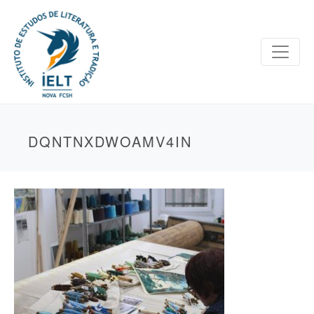
DQNTNXDWOAMV4IN