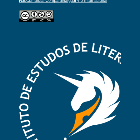
NãoComercial-CompartilhaIgual 4.0 Internacional