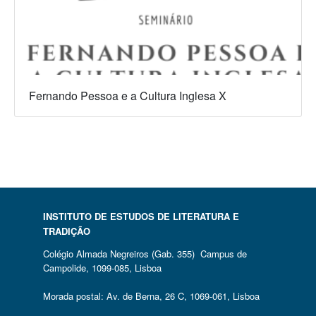
Fernando Pessoa e a Cultura Inglesa X
INSTITUTO DE ESTUDOS DE LITERATURA E
TRADIÇÃO
Colégio Almada Negreiros (Gab. 355) Campus de
Campolide, 1099-085, Lisboa
Morada postal: Av. de Berna, 26 C, 1069-061, Lisboa