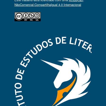
NãoComercial-CompartilhaIgual 4.0 Internacional