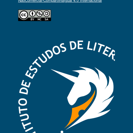
NãoComercial-CompartilhaIgual 4.0 Internacional