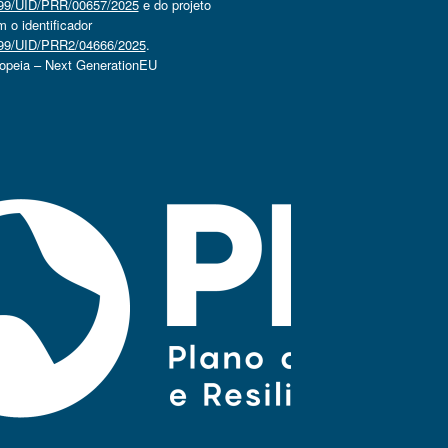
4499/UID/PRR/00657/2025
e do projeto
o identificador
4499/UID/PRR2/04666/2025
.
ropeia – Next GenerationEU