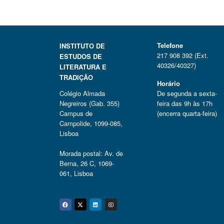
Telefone
INSTITUTO DE
217 908 392 (Ext.
ESTUDOS DE
40326/40327)
LITERATURA E
TRADIÇÃO
Horário
Colégio Almada
De segunda a sexta-
Negreiros (Gab. 355)
feira das 9h às 17h
Campus de
(encerra quarta-feira)
Campolide, 1099-085,
Lisboa
Morada postal: Av. de
Berna, 26 C, 1069-
061, Lisboa
Facebook
Twitter
Linkedin
Instagram