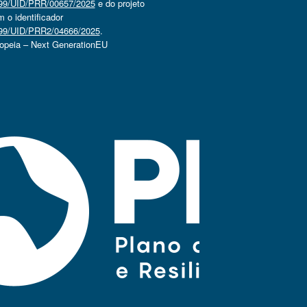
4499/UID/PRR/00657/2025
e do projeto
o identificador
4499/UID/PRR2/04666/2025
.
ropeia – Next GenerationEU