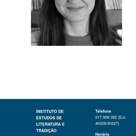
Telefone
INSTITUTO DE
217 908 392 (Ext.
ESTUDOS DE
40326/40327)
LITERATURA E
TRADIÇÃO
Horário