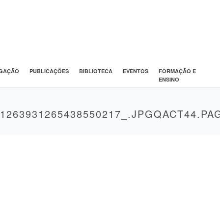
IGAÇÃO
PUBLICAÇÕES
BIBLIOTECA
EVENTOS
FORMAÇÃO E
ENSINO
1263931265438550217_.JPGQACT44.PA