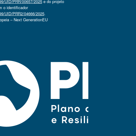
4499/UID/PRR/00657/2025
e do projeto
o identificador
4499/UID/PRR2/04666/2025
.
ropeia – Next GenerationEU