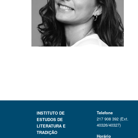
Telefone
INSTITUTO DE
217 908 392 (Ext.
ESTUDOS DE
40326/40327)
LITERATURA E
TRADIÇÃO
Horário