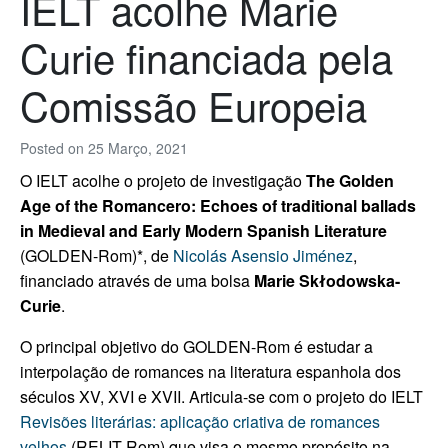
IELT acolhe Marie
Curie financiada pela
Comissão Europeia
Posted on
25 Março, 2021
O IELT acolhe o projeto de investigação
The Golden
Age of the Romancero: Echoes of traditional ballads
in Medieval and Early Modern Spanish Literature
(GOLDEN-Rom)*, de
Nicolás Asensio Jiménez
,
financiado através de uma bolsa
Marie Skłodowska-
Curie
.
O principal objetivo do GOLDEN-Rom é estudar a
interpolação de romances na literatura espanhola dos
séculos XV, XVI e XVII. Articula-se com o projeto do IELT
Revisões literárias: aplicação criativa de romances
velhos
(RELIT-Rom) que visa o mesmo propósito na