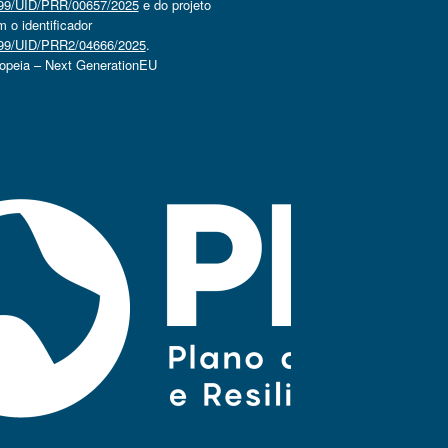
4499/UID/PRR/00657/2025
e do projeto
o identificador
4499/UID/PRR2/04666/2025
.
ropeia – Next GenerationEU