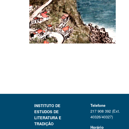
Telefone
INSTITUTO DE
217 908 392 (Ext.
ESTUDOS DE
40326/40327)
LITERATURA E
TRADIÇÃO
Horário