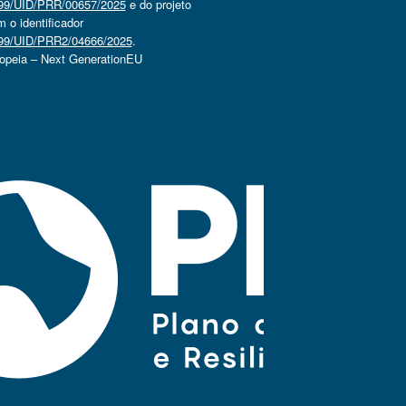
4499/UID/PRR/00657/2025
e do projeto
o identificador
4499/UID/PRR2/04666/2025
.
ropeia – Next GenerationEU