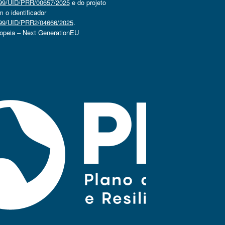
4499/UID/PRR/00657/2025
e do projeto
o identificador
4499/UID/PRR2/04666/2025
.
ropeia – Next GenerationEU