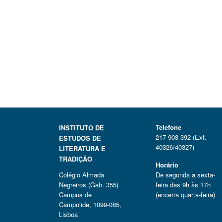
Telefone
INSTITUTO DE
217 908 392 (Ext.
ESTUDOS DE
40326/40327)
LITERATURA E
TRADIÇÃO
Horário
Colégio Almada
De segunda a sexta-
Negreiros (Gab. 355)
feira das 9h às 17h
Campus de
(encerra quarta-feira)
Campolide, 1099-085,
Lisboa