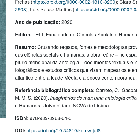
Freitas (
https://orcid.org/0000-0002-1313-8290
); Clara S
2908
); Luís Sousa Martins (
https://orcid.org/0000-0002
Ano de publicação:
2020
Editora
: IELT, Faculdade de Ciências Sociais e Human
Resumo:
Cruzando registos, fontes e metodologias prove
das ciências sociais e humanas, a obra reúne – no esp
pluridimensional da antologia – documentos textuais e ic
fotográficos e estudos críticos que visam mapear os ele
atlântico entre a Idade Média e a época contemporânea.
Referência bibliográfica completa:
Carreto, C., Gaspar 
M. M. S. (2020).
Imaginários do mar: uma antologia crític
e Humanas, Universidade NOVA de Lisboa.
ISBN:
978-989-8968-04-3
DOI:
https://doi.org/10.34619/komw-jut6