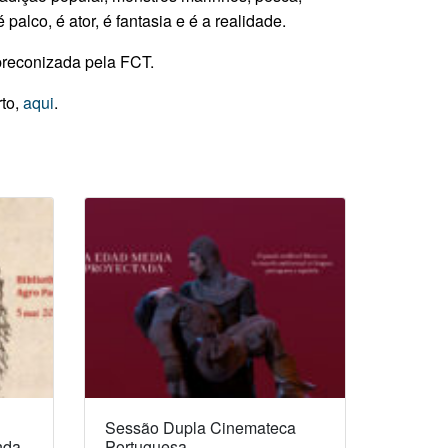
palco, é ator, é fantasia e é a realidade.
 preconizada pela FCT.
rto,
aqui
.
Sessão Dupla Cinemateca
nda
Portuguesa