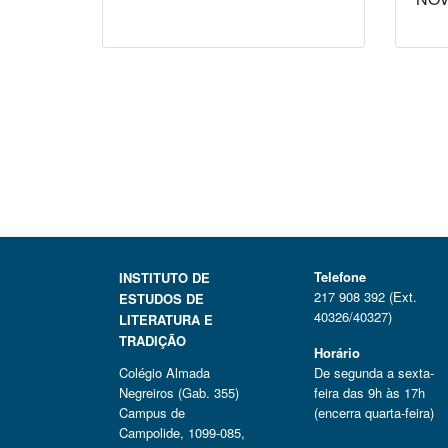
Telefone
INSTITUTO DE
217 908 392 (Ext.
ESTUDOS DE
40326/40327)
LITERATURA E
TRADIÇÃO
Horário
Colégio Almada
De segunda a sexta-
Negreiros (Gab. 355)
feira das 9h às 17h
Campus de
(encerra quarta-feira)
Campolide, 1099-085,