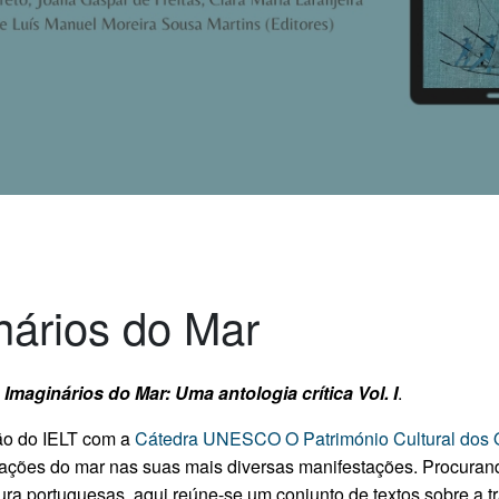
nários do Mar
k
Imaginários do Mar: Uma antologia crítica Vol. I
.
ção do IELT com a
Cátedra UNESCO O Património Cultural dos
ntações do mar nas suas mais diversas manifestações.
Procurand
tura portuguesas, aqui reúne-se um conjunto de textos sobre a t