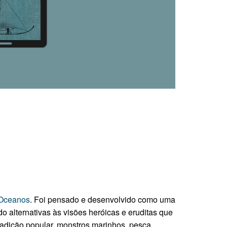
 Oceanos
. Foi pensado e desenvolvido como uma
o alternativas às visões heróicas e eruditas que
radição popular, monstros marinhos, pesca,