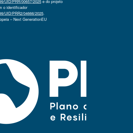
4499/UID/PRR/00657/2025
e do projeto
o identificador
4499/UID/PRR2/04666/2025
.
ropeia – Next GenerationEU