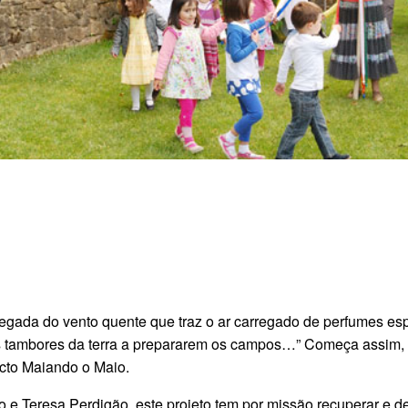
hegada do vento quente que traz o ar carregado de perfumes esp
tambores da terra a prepararem os campos…” Começa assim, na
jecto Maiando o Maio.
e Teresa Perdigão, este projeto tem por missão recuperar e dec