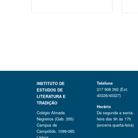
Telefone
INSTITUTO DE
217 908 392 (Ext.
ESTUDOS DE
40326/40327)
LITERATURA E
TRADIÇÃO
Horário
Colégio Almada
De segunda a sexta-
Negreiros (Gab. 355)
feira das 9h às 17h
Campus de
(encerra quarta-feira)
Campolide, 1099-085,
Lisboa