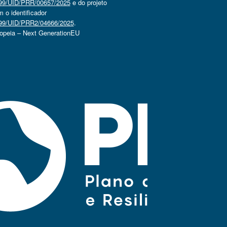
4499/UID/PRR/00657/2025
e do projeto
o identificador
4499/UID/PRR2/04666/2025
.
ropeia – Next GenerationEU