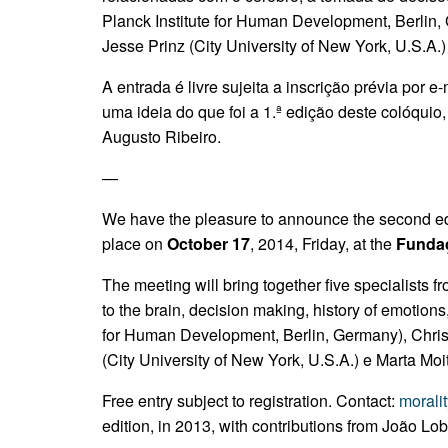
Planck Institute for Human Development, Berlin,
Jesse Prinz (City University of New York, U.S.A
A entrada é livre sujeita a inscrição prévia por e
uma ideia do que foi a 1.ª edição deste colóqui
Augusto Ribeiro.
—
We have the pleasure to announce the second edi
place on
October 17
, 2014, Friday, at the
Fundaç
The meeting will bring together five specialists f
to the brain, decision making, history of emotio
for Human Development, Berlin, Germany), Christ
(City University of New York, U.S.A.) e Marta M
Free entry subject to registration. Contact:
morali
edition, in 2013, with contributions from João L