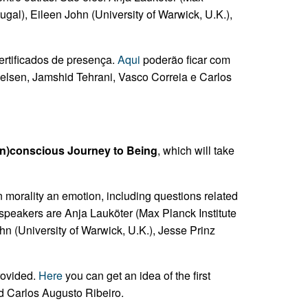
al), Eileen John (University of Warwick, U.K.),
rtificados de presença.
Aqui
poderão ficar com
ielsen, Jamshid Tehrani, Vasco Correia e Carlos
Un)conscious Journey to Being
, which will take
on morality an emotion, including questions related
 speakers are Anja Lauköter (Max Planck Institute
 (University of Warwick, U.K.), Jesse Prinz
provided.
Here
you can get an idea of the first
nd Carlos Augusto Ribeiro.