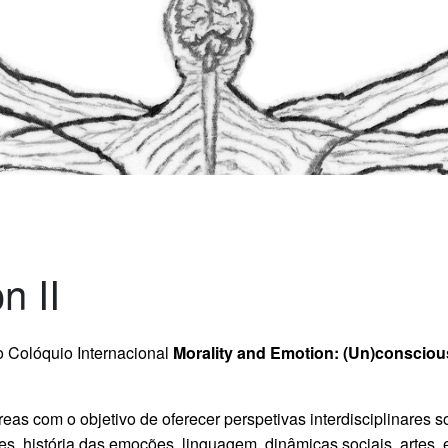
n II
 Colóquio Internacional
Morality and Emotion: (Un)consciou
reas com o objetivo de oferecer perspetivas interdisciplinares
s, história das emoções, linguagem, dinâmicas sociais, artes, 