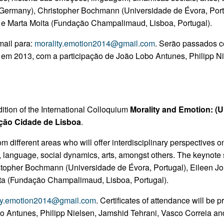
 Germany), Christopher Bochmann (Universidade de Évora, Portug
.) e Marta Moita (Fundação Champalimaud, Lisboa, Portugal).
-mail para:
morality.emotion2014@gmail.com
.
Serão passados ce
o, em 2013, com a participação de João Lobo Antunes, Philipp N
tion of the International Colloquium
Morality and Emotion: (
ão Cidade de Lisboa
.
rom different areas who will offer interdisciplinary perspectives 
ns, language, social dynamics, arts, amongst others. The keynote
opher Bochmann (Universidade de Évora, Portugal), Eileen John
oita (Fundação Champalimaud, Lisboa, Portugal).
ty.emotion2014@gmail.com
.
Certificates of attendance will be 
obo Antunes, Philipp Nielsen, Jamshid Tehrani, Vasco Correia a