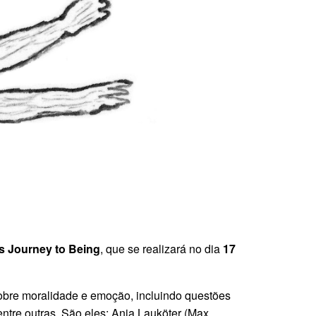
s Journey to Being
, que se realizará no dia
17
 sobre moralidade e emoção, incluindo questões
entre outras. São eles: Anja Lauköter (Max