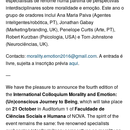
especialistas de renome numa partilha de perspectivas
interdisciplinares sobre moralidade e emoção. Este ano o
grupo de oradores inclui Ana Maria Paiva (Agentes
inteligentes/robótica, PT), Jonathan Gabay
(Marketing/branding, UK), Penelope Curtis (Arte, PT),
Robert Kurzban (Psicologia, USA) e Tom Johnstone
(Neurociências, UK).
Contacto:
morality.emotion2016@gmail.com
.
A entrada é
livre, sujeita a inscrição prévia
aqui
.
—
We have the pleasure to announce the fourth edition of
the
International Colloquium Morality and Emotion:
(Un)conscious Journey to Being
, which will take place
on
21 October
in Auditorium 1 of
Faculdade de
Ciências Sociais e Humana
of NOVA. The spirit of the
event remains the same: five renowned specialists