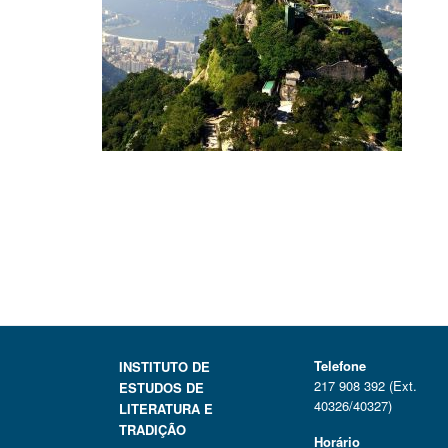
Telefone
INSTITUTO DE
217 908 392 (Ext.
ESTUDOS DE
40326/40327)
LITERATURA E
TRADIÇÃO
Horário