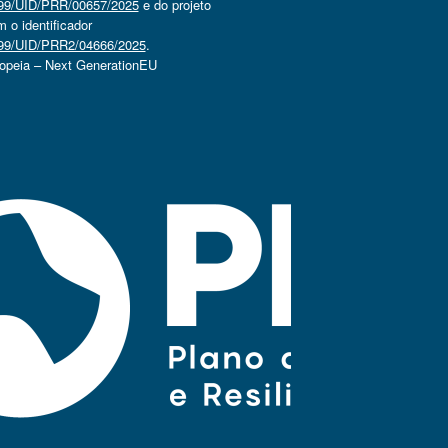
4499/UID/PRR/00657/2025
e do projeto
o identificador
4499/UID/PRR2/04666/2025
.
ropeia – Next GenerationEU