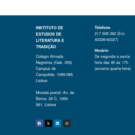
Telefone
INSTITUTO DE
217 908 392 (Ext.
ESTUDOS DE
40326/40327)
LITERATURA E
TRADIÇÃO
Horário
Colégio Almada
De segunda a sexta-
Negreiros (Gab. 355)
feira das 9h às 17h
Campus de
(encerra quarta-feira)
Campolide, 1099-085,
Lisboa
Morada postal: Av. de
Berna, 26 C, 1069-
061, Lisboa
Facebook
Twitter
Linkedin
Instagram