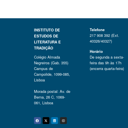
Telefone
INSTITUTO DE
217 908 392 (Ext.
ESTUDOS DE
40326/40327)
LITERATURA E
TRADIÇÃO
Horário
Colégio Almada
De segunda a sexta-
Negreiros (Gab. 355)
feira das 9h às 17h
Campus de
(encerra quarta-feira)
Campolide, 1099-085,
Lisboa
Morada postal: Av. de
Berna, 26 C, 1069-
061, Lisboa
Facebook
Twitter
Linkedin
Instagram