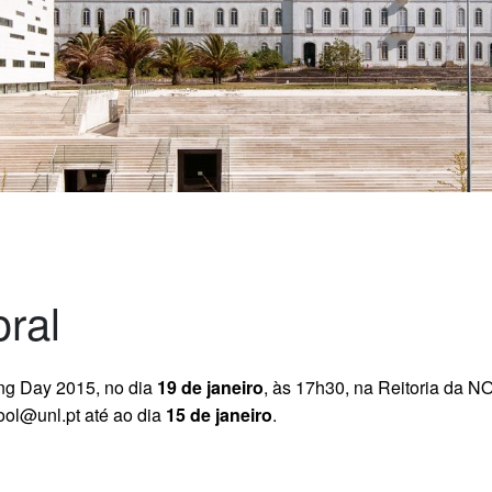
ral
ng Day 2015, no dia
19 de janeiro
, às 17h30, na Reitoria da N
hool@unl.pt
até ao dia
15 de janeiro
.