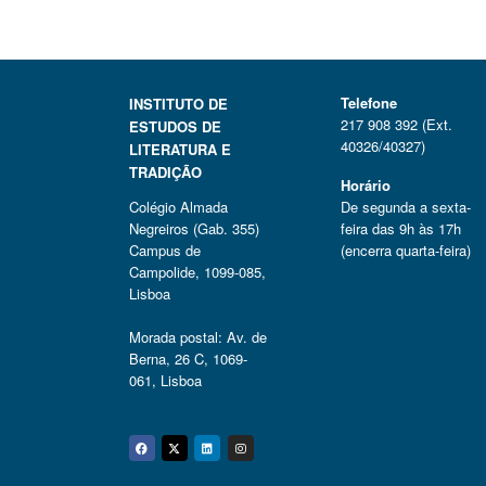
Telefone
INSTITUTO DE
217 908 392 (Ext.
ESTUDOS DE
40326/40327)
LITERATURA E
TRADIÇÃO
Horário
Colégio Almada
De segunda a sexta-
Negreiros (Gab. 355)
feira das 9h às 17h
Campus de
(encerra quarta-feira)
Campolide, 1099-085,
Lisboa
Morada postal: Av. de
Berna, 26 C, 1069-
061, Lisboa
Facebook
Twitter
Linkedin
Instagram