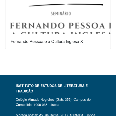
Fernando Pessoa e a Cultura Inglesa X
INSTITUTO DE ESTUDOS DE LITERATURA E
TRADIÇÃO
Colégio Almada Negreiros (Gab. 355) Campus de
Campolide, 1099-085, Lisboa
Morada postal: Av. de Berna, 26 C, 1069-061, Lisboa