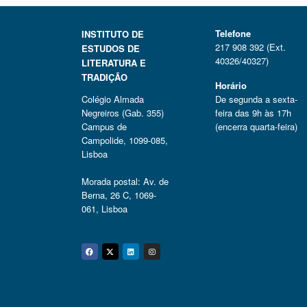
Telefone
INSTITUTO DE
217 908 392 (Ext.
ESTUDOS DE
40326/40327)
LITERATURA E
TRADIÇÃO
Horário
Colégio Almada
De segunda a sexta-
Negreiros (Gab. 355)
feira das 9h às 17h
Campus de
(encerra quarta-feira)
Campolide, 1099-085,
Lisboa
Morada postal: Av. de
Berna, 26 C, 1069-
061, Lisboa
Facebook
Twitter
Linkedin
Instagram