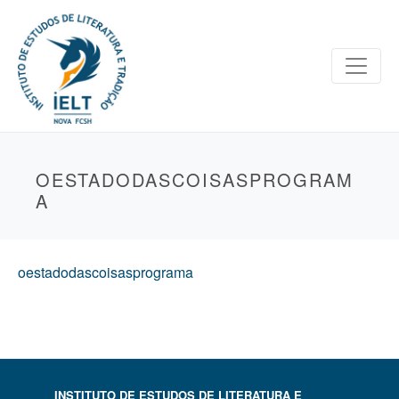
OESTADODASCOISASPROGRAM
A
oestadodascoisasprograma
INSTITUTO DE ESTUDOS DE LITERATURA E