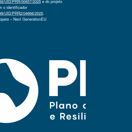
4499/UID/PRR/00657/2025
e do projeto
o identificador
4499/UID/PRR2/04666/2025
.
ropeia – Next GenerationEU