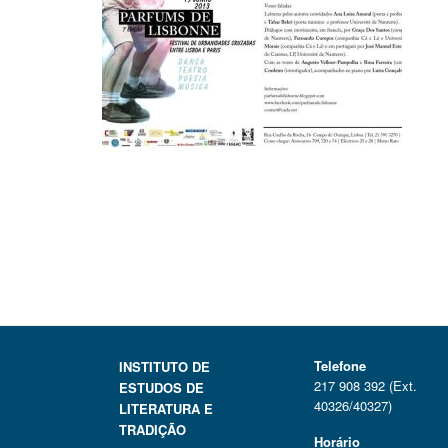
Telefone
INSTITUTO DE
217 908 392 (Ext.
ESTUDOS DE
40326/40327)
LITERATURA E
TRADIÇÃO
Horário