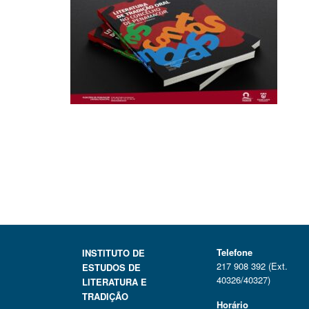
Telefone
INSTITUTO DE
217 908 392 (Ext.
ESTUDOS DE
40326/40327)
LITERATURA E
TRADIÇÃO
Horário