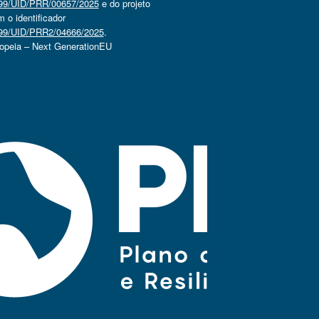
4499/UID/PRR/00657/2025
e do projeto
o identificador
4499/UID/PRR2/04666/2025
.
ropeia – Next GenerationEU