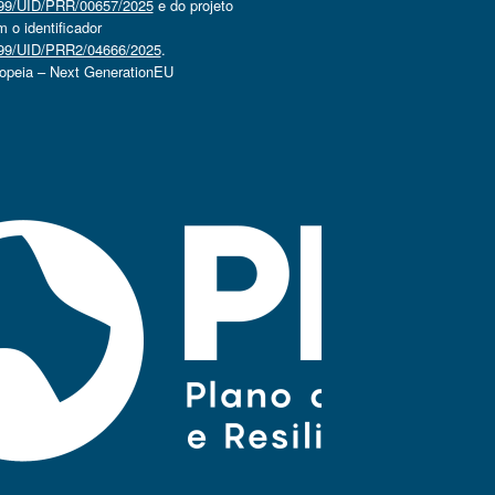
4499/UID/PRR/00657/2025
e do projeto
o identificador
4499/UID/PRR2/04666/2025
.
ropeia – Next GenerationEU