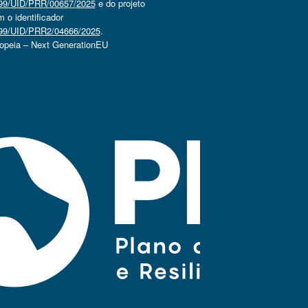
4499/UID/PRR/00657/2025
e do projeto
o identificador
4499/UID/PRR2/04666/2025
.
ropeia – Next GenerationEU