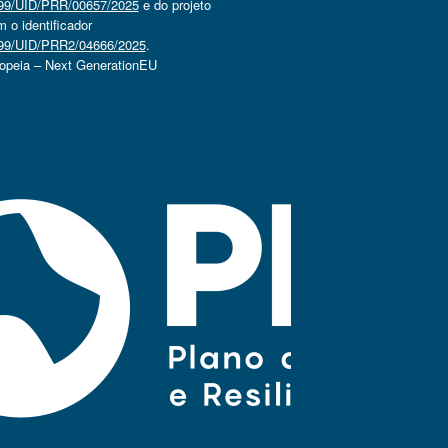
4499/UID/PRR/00657/2025
e do projeto
o identificador
4499/UID/PRR2/04666/2025
.
ropeia – Next GenerationEU