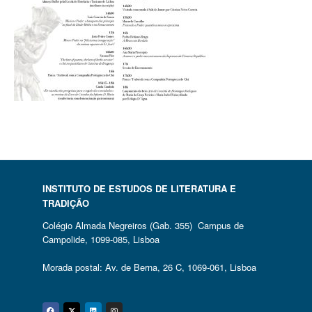
INSTITUTO DE ESTUDOS DE LITERATURA E
TRADIÇÃO
Colégio Almada Negreiros (Gab. 355) Campus de
Campolide, 1099-085, Lisboa
Morada postal: Av. de Berna, 26 C, 1069-061, Lisboa