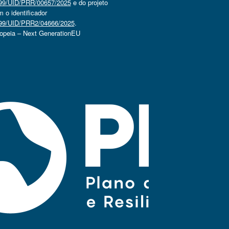
4499/UID/PRR/00657/2025
e do projeto
o identificador
4499/UID/PRR2/04666/2025
.
ropeia – Next GenerationEU