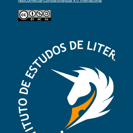
NãoComercial-CompartilhaIgual 4.0 Internacional