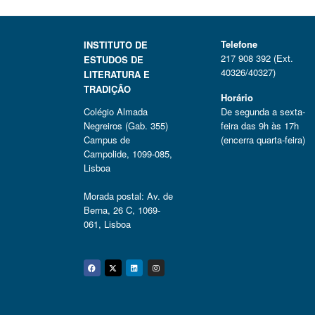
Telefone
INSTITUTO DE
217 908 392 (Ext.
ESTUDOS DE
40326/40327)
LITERATURA E
TRADIÇÃO
Horário
Colégio Almada
De segunda a sexta-
Negreiros (Gab. 355)
feira das 9h às 17h
Campus de
(encerra quarta-feira)
Campolide, 1099-085,
Lisboa
Morada postal: Av. de
Berna, 26 C, 1069-
061, Lisboa
Facebook
Twitter
Linkedin
Instagram