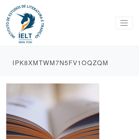
IPK8XMTWM7N5FV1OQZQM