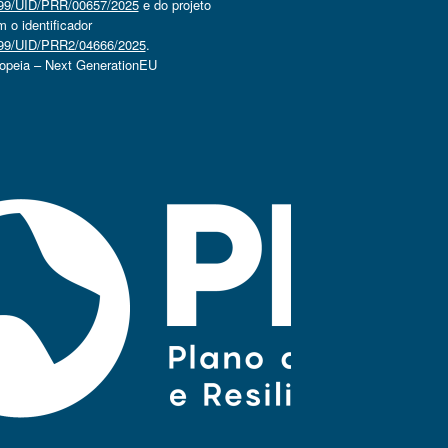
4499/UID/PRR/00657/2025
e do projeto
o identificador
4499/UID/PRR2/04666/2025
.
ropeia – Next GenerationEU