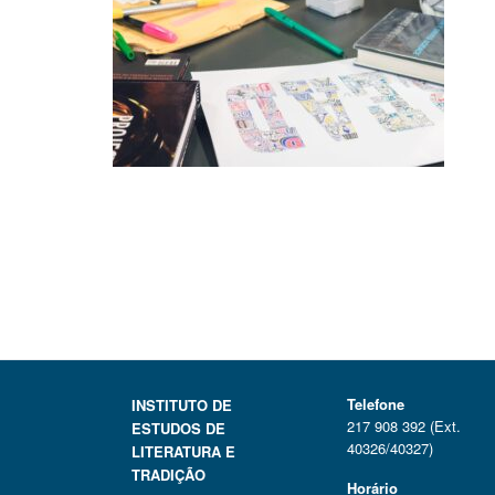
Telefone
INSTITUTO DE
217 908 392 (Ext.
ESTUDOS DE
40326/40327)
LITERATURA E
TRADIÇÃO
Horário