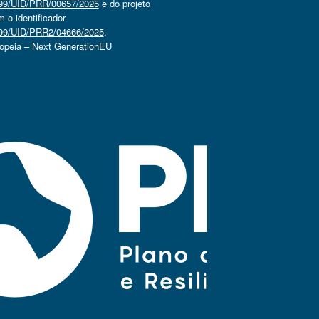
4499/UID/PRR/00657/2025
e do projeto
o identificador
4499/UID/PRR2/04666/2025
.
ropeia – Next GenerationEU