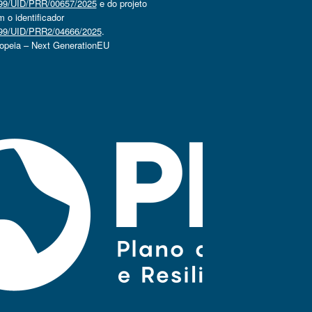
4499/UID/PRR/00657/2025
e do projeto
o identificador
4499/UID/PRR2/04666/2025
.
ropeia – Next GenerationEU