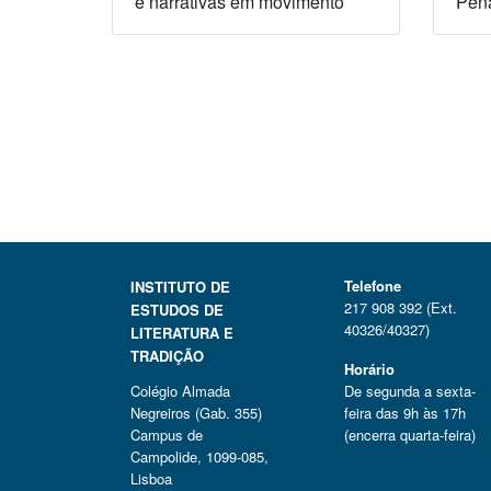
e narrativas em movimento
Pen
Telefone
INSTITUTO DE
217 908 392 (Ext.
ESTUDOS DE
40326/40327)
LITERATURA E
TRADIÇÃO
Horário
Colégio Almada
De segunda a sexta-
Negreiros (Gab. 355)
feira das 9h às 17h
Campus de
(encerra quarta-feira)
Campolide, 1099-085,
Lisboa